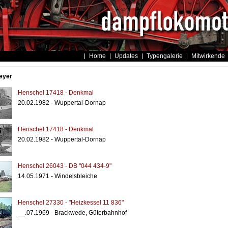
Home
Updates
Typengalerie
Mitwirkende
eyer
Henschel 17418 - Denkmal
20.02.1982 - Wuppertal-Dornap
Henschel 17418 - Denkmal
20.02.1982 - Wuppertal-Dornap
Henschel 26043 - DB "044 434-9"
14.05.1971 - Windelsbleiche
Henschel 27330 - "Heizkessel 11 836"
__.07.1969 - Brackwede, Güterbahnhof