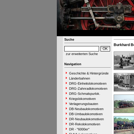
Suche
Burkhard B
zur erweiterten Suche
Navigation
Geschichte & Hintergründe
Länderbahnen
DRG-Einheitslokomotiven
DRG-Zahnradlokomotiven
DRG-Schmalspurlok.
Kriegslokomotiven
Verlagerungsbauten
DB-Neubaulokomotiven
DB-Umbaulokomotiven
DR-Neubaulokomotiven
DR-Rekolokomotiven
DR - "6000er"