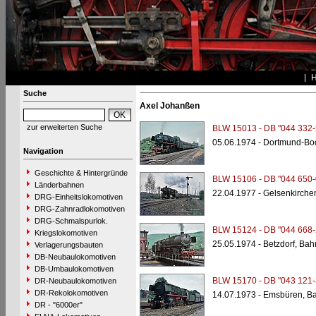
Suche
Axel Johanßen
zur erweiterten Suche
BLW 15013 - DB "044 332-
05.06.1974 - Dortmund-Bo
Navigation
Geschichte & Hintergründe
BLW 15106 - DB "044 650-
Länderbahnen
22.04.1977 - Gelsenkirche
DRG-Einheitslokomotiven
DRG-Zahnradlokomotiven
DRG-Schmalspurlok.
BLW 15124 - DB "044 668-
Kriegslokomotiven
25.05.1974 - Betzdorf, Ba
Verlagerungsbauten
DB-Neubaulokomotiven
DB-Umbaulokomotiven
BLW 15170 - DB "043 121-
DR-Neubaulokomotiven
DR-Rekolokomotiven
14.07.1973 - Emsbüren, B
DR - "6000er"