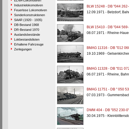
ELNA-Lokomotiven
Industrielokomotiven
BLW 15248 - DB "044 262-
Feuerlose Lokomotiven
12.09.1971 - Betzdorf, Ba
Sonderkonstruktionen
SAAR (1920 - 1935)
DB-Bestand 1968
BLW 15410 - DB "044 569-
DR-Bestand 1970
08.07.1971 - Rheine-Haue
Auslandsbestände
Lokbestandslisten
Erhaltene Fahrzeuge
BMAG 11316 - DB "012 06
Zerlegungen
19.10.1969 - Gelsenkirche
BMAG 11328 - DB "011 072
06.07.1971 - Rheine, Bahn
BMAG 11751 - DB " 050 53
07.03.1973 - Gummersbac
DWM 404 - DB "052 230-0
30.04.1975 - Kleinblitter