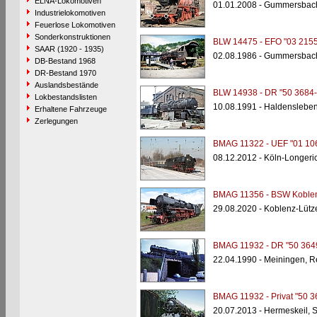
ELNA-Lokomotiven
01.01.2008 - Gummersbac
Industrielokomotiven
Feuerlose Lokomotiven
Sonderkonstruktionen
BLW 14475 - EFO "03 2155
SAAR (1920 - 1935)
02.08.1986 - Gummersbac
DB-Bestand 1968
DR-Bestand 1970
Auslandsbestände
BLW 14938 - DR "50 3684-
Lokbestandslisten
10.08.1991 - Haldenslebe
Erhaltene Fahrzeuge
Zerlegungen
BMAG 11322 - UEF "01 10
08.12.2012 - Köln-Longeri
BMAG 11356 - BSW Koblenz
29.08.2020 - Koblenz-Lütz
BMAG 11932 - DR "50 364
22.04.1990 - Meiningen, 
BMAG 11932 - Privat "50 3
20.07.2013 - Hermeskeil,