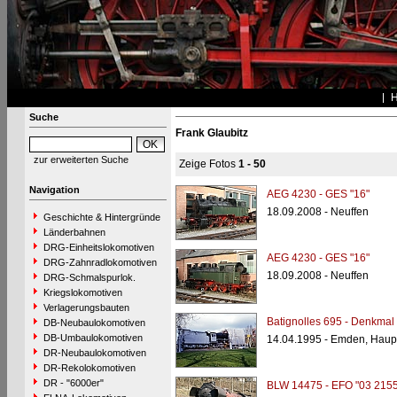
Suche
Frank Glaubitz
zur erweiterten Suche
Zeige Fotos
1 - 50
Navigation
AEG 4230 - GES "16"
18.09.2008 - Neuffen
Geschichte & Hintergründe
Länderbahnen
DRG-Einheitslokomotiven
AEG 4230 - GES "16"
DRG-Zahnradlokomotiven
18.09.2008 - Neuffen
DRG-Schmalspurlok.
Kriegslokomotiven
Verlagerungsbauten
Batignolles 695 - Denkmal
DB-Neubaulokomotiven
DB-Umbaulokomotiven
14.04.1995 - Emden, Haup
DR-Neubaulokomotiven
DR-Rekolokomotiven
DR - "6000er"
BLW 14475 - EFO "03 2155