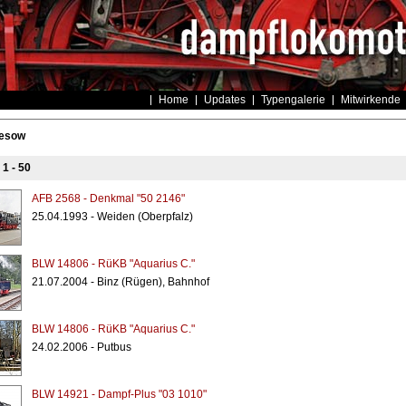
Home
Updates
Typengalerie
Mitwirkende
resow
s
1 - 50
AFB 2568 - Denkmal "50 2146"
25.04.1993 - Weiden (Oberpfalz)
BLW 14806 - RüKB "Aquarius C."
21.07.2004 - Binz (Rügen), Bahnhof
BLW 14806 - RüKB "Aquarius C."
24.02.2006 - Putbus
BLW 14921 - Dampf-Plus "03 1010"