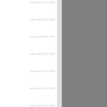
online seit: 11.11.2013
online seit: 02.02.2020
online seit: 09.06.2017
online seit: 20.07.2018
online seit: 26.12.2023
online seit: 15.11.2023
online seit: 02.03.2016