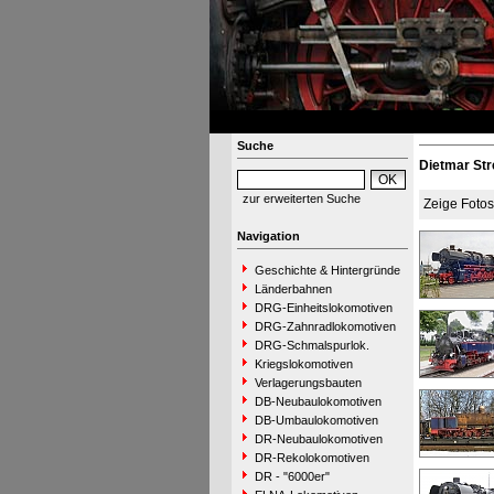
Suche
Dietmar St
zur erweiterten Suche
Zeige Foto
Navigation
Geschichte & Hintergründe
Länderbahnen
DRG-Einheitslokomotiven
DRG-Zahnradlokomotiven
DRG-Schmalspurlok.
Kriegslokomotiven
Verlagerungsbauten
DB-Neubaulokomotiven
DB-Umbaulokomotiven
DR-Neubaulokomotiven
DR-Rekolokomotiven
DR - "6000er"