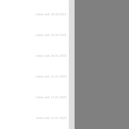
online seit: 28.09.2021
online seit: 20.02.2015
online seit: 20.01.2015
online seit: 12.01.2020
online seit: 13.01.2020
online seit: 11.01.2020