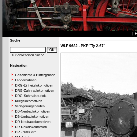
Suche
WLF 9682 - PKP "Ty 2-67"
zur erweiterten Suche
Navigation
Geschichte & Hintergründe
Länderbahnen
DRG-Einheitslokomotiven
DRG-Zahnradlokomotiven
DRG-Schmalspurlok.
Kriegslokomotiven
Verlagerungsbauten
DB-Neubaulokomotiven
DB-Umbaulokomotiven
DR-Neubaulokomotiven
DR-Rekolokomotiven
DR - "6000er"