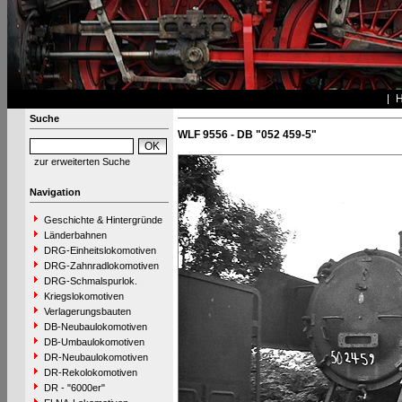
Suche
WLF 9556 - DB "052 459-5"
zur erweiterten Suche
Navigation
Geschichte & Hintergründe
Länderbahnen
DRG-Einheitslokomotiven
DRG-Zahnradlokomotiven
DRG-Schmalspurlok.
Kriegslokomotiven
Verlagerungsbauten
DB-Neubaulokomotiven
DB-Umbaulokomotiven
DR-Neubaulokomotiven
DR-Rekolokomotiven
DR - "6000er"