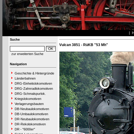
Suche
Vulcan 3851 - RüKB "53 Mh"
zur erweiterten Suche
Navigation
Geschichte & Hintergründe
Länderbahnen
DRG-Einheitslokomotiven
DRG-Zahnradlokomotiven
DRG-Schmalspurlok.
Kriegslokomotiven
Verlagerungsbauten
DB-Neubaulokomotiven
DB-Umbaulokomotiven
DR-Neubaulokomotiven
DR-Rekolokomotiven
DR - "6000er"