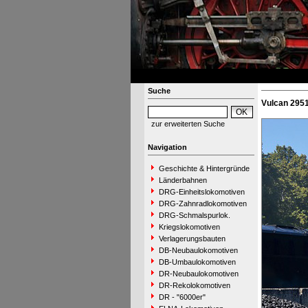
Suche
Vulcan 295
zur erweiterten Suche
Navigation
Geschichte & Hintergründe
Länderbahnen
DRG-Einheitslokomotiven
DRG-Zahnradlokomotiven
DRG-Schmalspurlok.
Kriegslokomotiven
Verlagerungsbauten
DB-Neubaulokomotiven
DB-Umbaulokomotiven
DR-Neubaulokomotiven
DR-Rekolokomotiven
DR - "6000er"