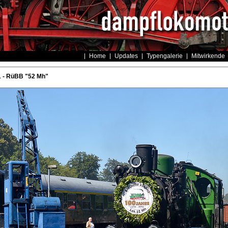
Home
Updates
Typengalerie
Mitwirkende
1 - RüBB "52 Mh"