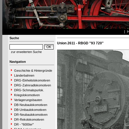
Suche
Union 2611 - RBGD "93 720"
zur erweiterten Suche
Navigation
Geschichte & Hintergründe
Länderbahnen
DRG-Einheitslokomotiven
DRG-Zahnradlokomotiven
DRG-Schmalspurlok.
Kriegslokomotiven
Verlagerungsbauten
DB-Neubaulokomotiven
DB-Umbaulokomotiven
DR-Neubaulokomotiven
DR-Rekolokomotiven
DR - "6000er"