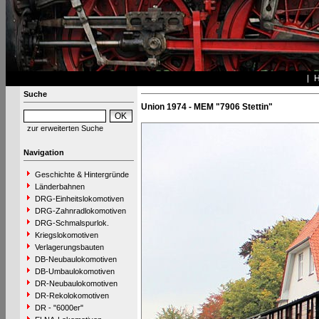
Suche
Union 1974 - MEM "7906 Stettin"
zur erweiterten Suche
Navigation
Geschichte & Hintergründe
Länderbahnen
DRG-Einheitslokomotiven
DRG-Zahnradlokomotiven
DRG-Schmalspurlok.
Kriegslokomotiven
Verlagerungsbauten
DB-Neubaulokomotiven
DB-Umbaulokomotiven
DR-Neubaulokomotiven
DR-Rekolokomotiven
DR - "6000er"