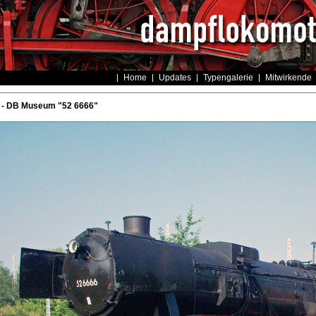
Home
Updates
Typengalerie
Mitwirkende
 - DB Museum "52 6666"