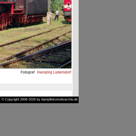
Fotograf:
Hansjörg Lüdersdorf
© Copyright 2006-2026 by dampflokomotivarchiv.de