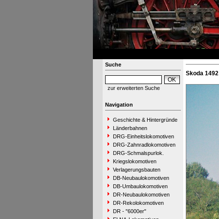
Suche
Skoda 1492
zur erweiterten Suche
Navigation
Geschichte & Hintergründe
Länderbahnen
DRG-Einheitslokomotiven
DRG-Zahnradlokomotiven
DRG-Schmalspurlok.
Kriegslokomotiven
Verlagerungsbauten
DB-Neubaulokomotiven
DB-Umbaulokomotiven
DR-Neubaulokomotiven
DR-Rekolokomotiven
DR - "6000er"