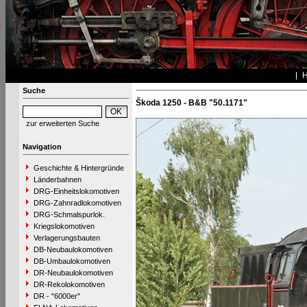
Suche
Škoda 1250 - B&B "50.1171"
zur erweiterten Suche
Navigation
Geschichte & Hintergründe
Länderbahnen
DRG-Einheitslokomotiven
DRG-Zahnradlokomotiven
DRG-Schmalspurlok.
Kriegslokomotiven
Verlagerungsbauten
DB-Neubaulokomotiven
DB-Umbaulokomotiven
DR-Neubaulokomotiven
DR-Rekolokomotiven
DR - "6000er"