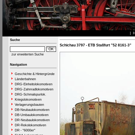
Suche
Schichau 3797 - ETB Staßfurt "52 8161-3"
zur erweiterten Suche
Navigation
Geschichte & Hintergründe
Länderbahnen
DRG-Einheitslokomotiven
DRG-Zahnradlokomotiven
DRG-Schmalspurlok.
Kriegslokomotiven
Verlagerungsbauten
DB-Neubaulokomotiven
DB-Umbaulokomotiven
DR-Neubaulokomotiven
DR-Rekolokomotiven
DR - "6000er"