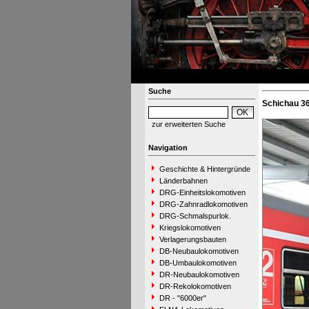
Suche
Schichau 36
zur erweiterten Suche
Navigation
Geschichte & Hintergründe
Länderbahnen
DRG-Einheitslokomotiven
DRG-Zahnradlokomotiven
DRG-Schmalspurlok.
Kriegslokomotiven
Verlagerungsbauten
DB-Neubaulokomotiven
DB-Umbaulokomotiven
DR-Neubaulokomotiven
DR-Rekolokomotiven
DR - "6000er"