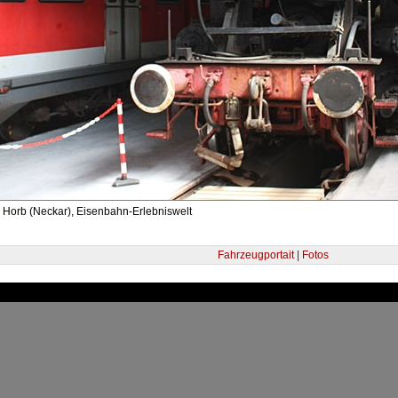
 Horb (Neckar), Eisenbahn-Erlebniswelt
Fahrzeugportait | Fotos