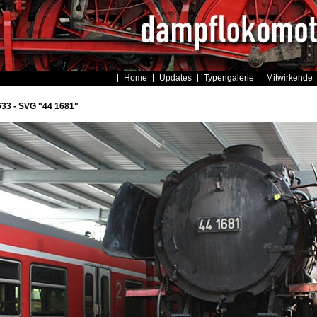
Home
Updates
Typengalerie
Mitwirkende
33 - SVG "44 1681"