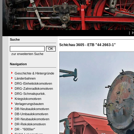
Suche
Schichau 3605 - ETB "44 2663-1"
zur erweiterten Suche
Navigation
Geschichte & Hintergründe
Länderbahnen
DRG-Einheitslokomotiven
DRG-Zahnradlokomotiven
DRG-Schmalspurlok.
Kriegslokomotiven
Verlagerungsbauten
DB-Neubaulokomotiven
DB-Umbaulokomotiven
DR-Neubaulokomotiven
DR-Rekolokomotiven
DR - "6000er"