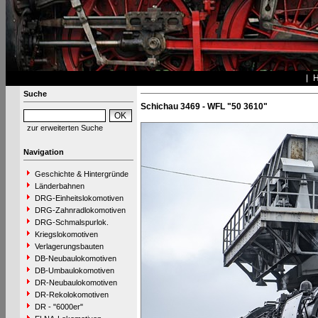
Suche
Schichau 3469 - WFL "50 3610"
zur erweiterten Suche
Navigation
Geschichte & Hintergründe
Länderbahnen
DRG-Einheitslokomotiven
DRG-Zahnradlokomotiven
DRG-Schmalspurlok.
Kriegslokomotiven
Verlagerungsbauten
DB-Neubaulokomotiven
DB-Umbaulokomotiven
DR-Neubaulokomotiven
DR-Rekolokomotiven
DR - "6000er"