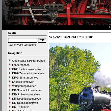
Suche
Schichau 3469 - WFL "50 3610"
zur erweiterten Suche
Navigation
Geschichte & Hintergründe
Länderbahnen
DRG-Einheitslokomotiven
DRG-Zahnradlokomotiven
DRG-Schmalspurlok.
Kriegslokomotiven
Verlagerungsbauten
DB-Neubaulokomotiven
DB-Umbaulokomotiven
DR-Neubaulokomotiven
DR-Rekolokomotiven
DR - "6000er"