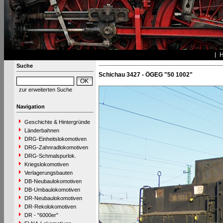
Suche
Schichau 3427 - ÖGEG "50 1002"
zur erweiterten Suche
Navigation
Geschichte & Hintergründe
Länderbahnen
DRG-Einheitslokomotiven
DRG-Zahnradlokomotiven
DRG-Schmalspurlok.
Kriegslokomotiven
Verlagerungsbauten
DB-Neubaulokomotiven
DB-Umbaulokomotiven
DR-Neubaulokomotiven
DR-Rekolokomotiven
DR - "6000er"