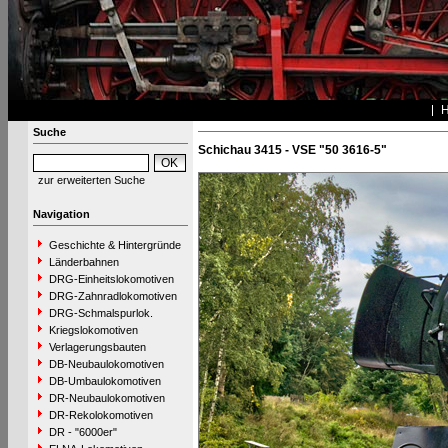
Suche
Schichau 3415 - VSE "50 3616-5"
zur erweiterten Suche
Navigation
Geschichte & Hintergründe
Länderbahnen
DRG-Einheitslokomotiven
DRG-Zahnradlokomotiven
DRG-Schmalspurlok.
Kriegslokomotiven
Verlagerungsbauten
DB-Neubaulokomotiven
DB-Umbaulokomotiven
DR-Neubaulokomotiven
DR-Rekolokomotiven
DR - "6000er"