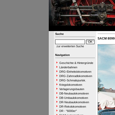
Suche
SACM 8099 
zur erweiterten Suche
Navigation
Geschichte & Hintergründe
Länderbahnen
DRG-Einheitslokomotiven
DRG-Zahnradlokomotiven
DRG-Schmalspurlok.
Kriegslokomotiven
Verlagerungsbauten
DB-Neubaulokomotiven
DB-Umbaulokomotiven
DR-Neubaulokomotiven
DR-Rekolokomotiven
DR - "6000er"