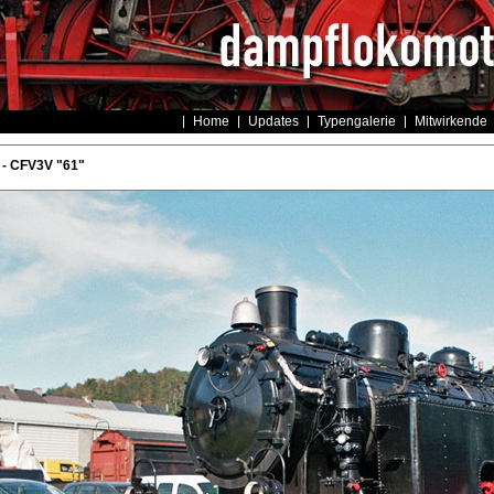
Home
Updates
Typengalerie
Mitwirkende
- CFV3V "61"