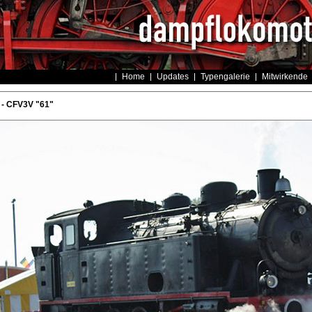
Home
Updates
Typengalerie
Mitwirkende
- CFV3V "61"