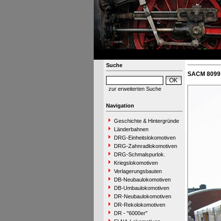
Suche
SACM 8099 
zur erweiterten Suche
Navigation
Geschichte & Hintergründe
Länderbahnen
DRG-Einheitslokomotiven
DRG-Zahnradlokomotiven
DRG-Schmalspurlok.
Kriegslokomotiven
Verlagerungsbauten
DB-Neubaulokomotiven
DB-Umbaulokomotiven
DR-Neubaulokomotiven
DR-Rekolokomotiven
DR - "6000er"