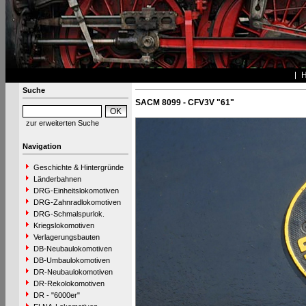
Suche
SACM 8099 - CFV3V "61"
zur erweiterten Suche
Navigation
Geschichte & Hintergründe
Länderbahnen
DRG-Einheitslokomotiven
DRG-Zahnradlokomotiven
DRG-Schmalspurlok.
Kriegslokomotiven
Verlagerungsbauten
DB-Neubaulokomotiven
DB-Umbaulokomotiven
DR-Neubaulokomotiven
DR-Rekolokomotiven
DR - "6000er"