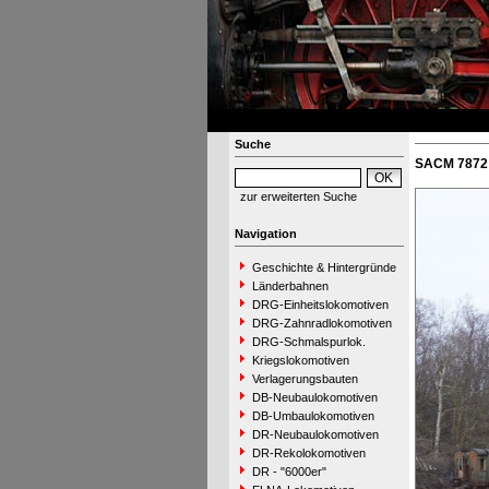
Suche
SACM 7872 -
zur erweiterten Suche
Navigation
Geschichte & Hintergründe
Länderbahnen
DRG-Einheitslokomotiven
DRG-Zahnradlokomotiven
DRG-Schmalspurlok.
Kriegslokomotiven
Verlagerungsbauten
DB-Neubaulokomotiven
DB-Umbaulokomotiven
DR-Neubaulokomotiven
DR-Rekolokomotiven
DR - "6000er"