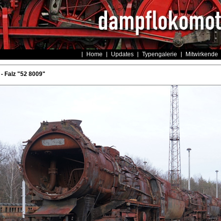
Home
Updates
Typengalerie
Mitwirkende
 Falz "52 8009"