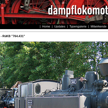
Home
Updates
Typengalerie
Mitwirkende
 - RüKB "764.431"