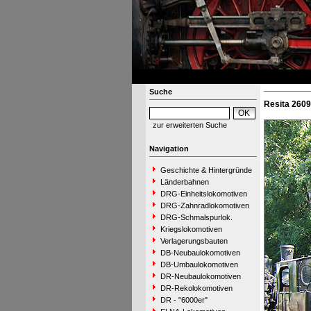
Suche
Resita 2609
zur erweiterten Suche
Navigation
Geschichte & Hintergründe
Länderbahnen
DRG-Einheitslokomotiven
DRG-Zahnradlokomotiven
DRG-Schmalspurlok.
Kriegslokomotiven
Verlagerungsbauten
DB-Neubaulokomotiven
DB-Umbaulokomotiven
DR-Neubaulokomotiven
DR-Rekolokomotiven
DR - "6000er"