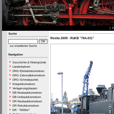
Suche
Resita 2609 - RüKB "764.431"
zur erweiterten Suche
Navigation
Geschichte & Hintergründe
Länderbahnen
DRG-Einheitslokomotiven
DRG-Zahnradlokomotiven
DRG-Schmalspurlok.
Kriegslokomotiven
Verlagerungsbauten
DB-Neubaulokomotiven
DB-Umbaulokomotiven
DR-Neubaulokomotiven
DR-Rekolokomotiven
DR - "6000er"