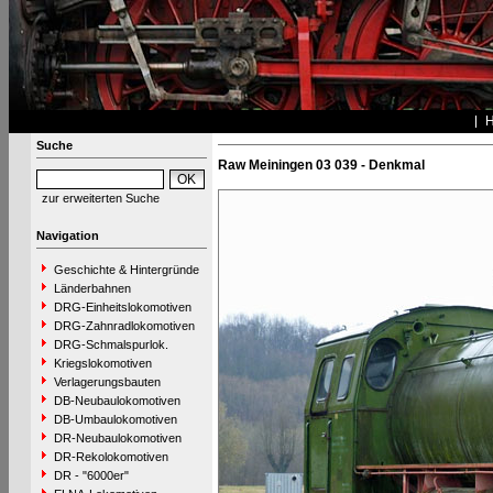
Suche
Raw Meiningen 03 039 - Denkmal
zur erweiterten Suche
Navigation
Geschichte & Hintergründe
Länderbahnen
DRG-Einheitslokomotiven
DRG-Zahnradlokomotiven
DRG-Schmalspurlok.
Kriegslokomotiven
Verlagerungsbauten
DB-Neubaulokomotiven
DB-Umbaulokomotiven
DR-Neubaulokomotiven
DR-Rekolokomotiven
DR - "6000er"