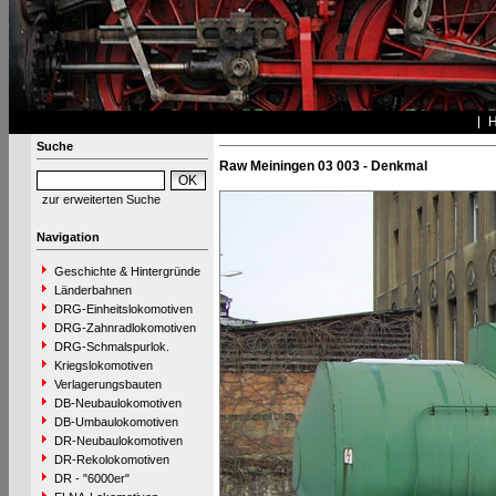
Suche
Raw Meiningen 03 003 - Denkmal
zur erweiterten Suche
Navigation
Geschichte & Hintergründe
Länderbahnen
DRG-Einheitslokomotiven
DRG-Zahnradlokomotiven
DRG-Schmalspurlok.
Kriegslokomotiven
Verlagerungsbauten
DB-Neubaulokomotiven
DB-Umbaulokomotiven
DR-Neubaulokomotiven
DR-Rekolokomotiven
DR - "6000er"