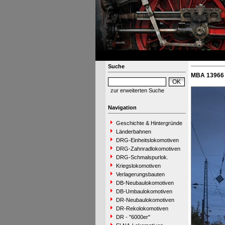
Suche
MBA 13966 
zur erweiterten Suche
Navigation
Geschichte & Hintergründe
Länderbahnen
DRG-Einheitslokomotiven
DRG-Zahnradlokomotiven
DRG-Schmalspurlok.
Kriegslokomotiven
Verlagerungsbauten
DB-Neubaulokomotiven
DB-Umbaulokomotiven
DR-Neubaulokomotiven
DR-Rekolokomotiven
DR - "6000er"