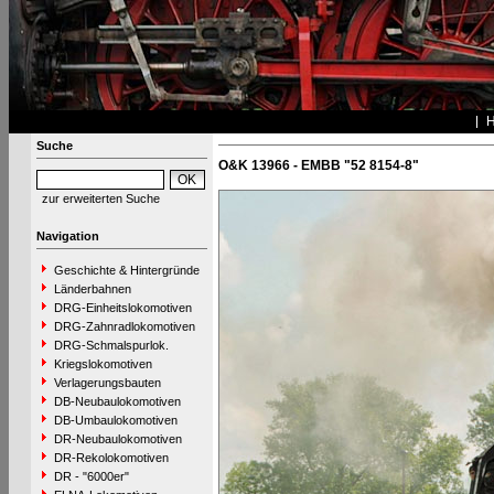
Suche
O&K 13966 - EMBB "52 8154-8"
zur erweiterten Suche
Navigation
Geschichte & Hintergründe
Länderbahnen
DRG-Einheitslokomotiven
DRG-Zahnradlokomotiven
DRG-Schmalspurlok.
Kriegslokomotiven
Verlagerungsbauten
DB-Neubaulokomotiven
DB-Umbaulokomotiven
DR-Neubaulokomotiven
DR-Rekolokomotiven
DR - "6000er"