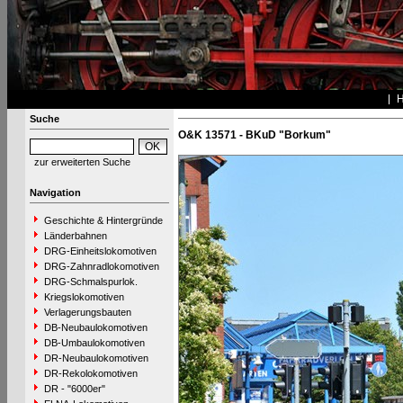
Suche
O&K 13571 - BKuD "Borkum"
zur erweiterten Suche
Navigation
Geschichte & Hintergründe
Länderbahnen
DRG-Einheitslokomotiven
DRG-Zahnradlokomotiven
DRG-Schmalspurlok.
Kriegslokomotiven
Verlagerungsbauten
DB-Neubaulokomotiven
DB-Umbaulokomotiven
DR-Neubaulokomotiven
DR-Rekolokomotiven
DR - "6000er"