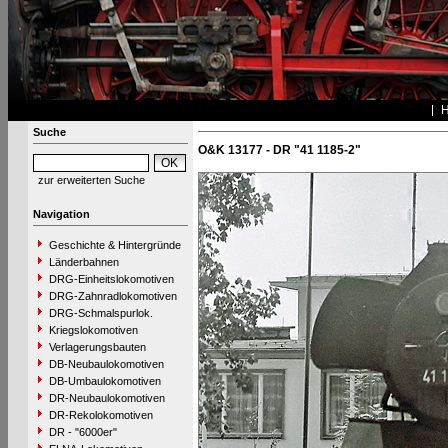
Suche
O&K 13177 - DR "41 1185-2"
zur erweiterten Suche
Navigation
Geschichte & Hintergründe
Länderbahnen
DRG-Einheitslokomotiven
DRG-Zahnradlokomotiven
DRG-Schmalspurlok.
Kriegslokomotiven
Verlagerungsbauten
DB-Neubaulokomotiven
DB-Umbaulokomotiven
DR-Neubaulokomotiven
DR-Rekolokomotiven
DR - "6000er"