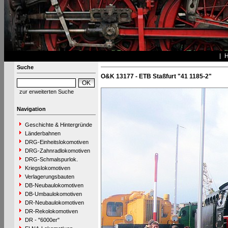
Suche
O&K 13177 - ETB Staßfurt "41 1185-2"
zur erweiterten Suche
Navigation
Geschichte & Hintergründe
Länderbahnen
DRG-Einheitslokomotiven
DRG-Zahnradlokomotiven
DRG-Schmalspurlok.
Kriegslokomotiven
Verlagerungsbauten
DB-Neubaulokomotiven
DB-Umbaulokomotiven
DR-Neubaulokomotiven
DR-Rekolokomotiven
DR - "6000er"