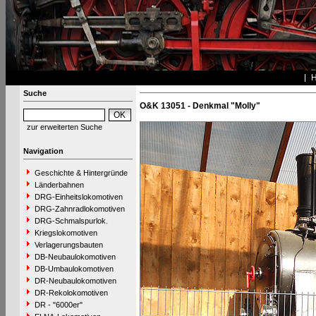
Suche
O&K 13051 - Denkmal "Molly"
zur erweiterten Suche
Navigation
Geschichte & Hintergründe
Länderbahnen
DRG-Einheitslokomotiven
DRG-Zahnradlokomotiven
DRG-Schmalspurlok.
Kriegslokomotiven
Verlagerungsbauten
DB-Neubaulokomotiven
DB-Umbaulokomotiven
DR-Neubaulokomotiven
DR-Rekolokomotiven
DR - "6000er"