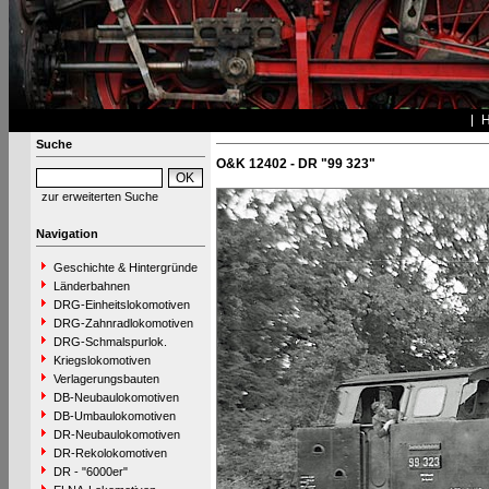
Suche
O&K 12402 - DR "99 323"
zur erweiterten Suche
Navigation
Geschichte & Hintergründe
Länderbahnen
DRG-Einheitslokomotiven
DRG-Zahnradlokomotiven
DRG-Schmalspurlok.
Kriegslokomotiven
Verlagerungsbauten
DB-Neubaulokomotiven
DB-Umbaulokomotiven
DR-Neubaulokomotiven
DR-Rekolokomotiven
DR - "6000er"