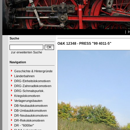
Suche
O&K 12348 - PRESS "99 4011-5"
zur erweiterten Suche
Navigation
Geschichte & Hintergründe
Länderbahnen
DRG-Einheitslokomotiven
DRG-Zahnradlokomotiven
DRG-Schmalspurlok.
Kriegslokomotiven
Verlagerungsbauten
DB-Neubaulokomotiven
DB-Umbaulokomotiven
DR-Neubaulokomotiven
DR-Rekolokomotiven
DR - "6000er"