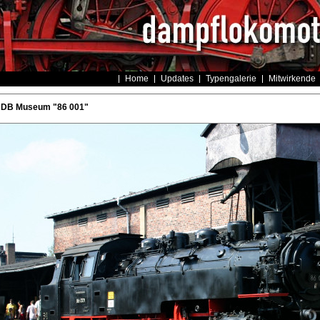
Home
Updates
Typengalerie
Mitwirkende
 DB Museum "86 001"