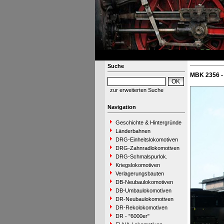
Suche
MBK 2356 -
zur erweiterten Suche
Navigation
Geschichte & Hintergründe
Länderbahnen
DRG-Einheitslokomotiven
DRG-Zahnradlokomotiven
DRG-Schmalspurlok.
Kriegslokomotiven
Verlagerungsbauten
DB-Neubaulokomotiven
DB-Umbaulokomotiven
DR-Neubaulokomotiven
DR-Rekolokomotiven
DR - "6000er"