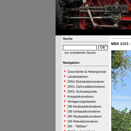
Suche
MBK 2153 -
zur erweiterten Suche
Navigation
Geschichte & Hintergründe
Länderbahnen
DRG-Einheitslokomotiven
DRG-Zahnradlokomotiven
DRG-Schmalspurlok.
Kriegslokomotiven
Verlagerungsbauten
DB-Neubaulokomotiven
DB-Umbaulokomotiven
DR-Neubaulokomotiven
DR-Rekolokomotiven
DR - "6000er"