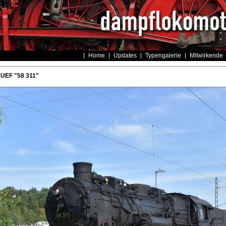
Home
Updates
Typengalerie
Mitwirkende
 UEF "58 311"