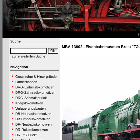
Suche
MBA 13802 - Eisenbahnmuseum Brest "TЭ
zur erweiterten Suche
Navigation
Geschichte & Hintergründe
Länderbahnen
DRG-Einheitslokomotiven
DRG-Zahnradlokomotiven
DRG-Schmalspurlok.
Kriegslokomotiven
Verlagerungsbauten
DB-Neubaulokomotiven
DB-Umbaulokomotiven
DR-Neubaulokomotiven
DR-Rekolokomotiven
DR - "6000er"