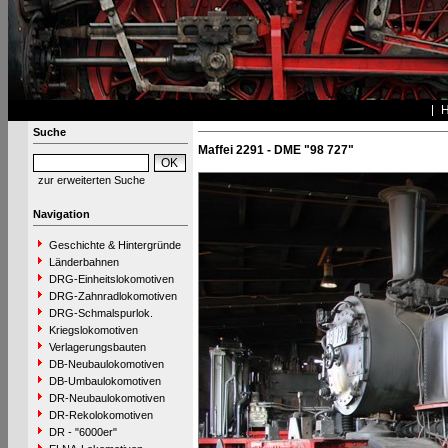
Suche
Maffei 2291 - DME "98 727"
zur erweiterten Suche
Navigation
Geschichte & Hintergründe
Länderbahnen
DRG-Einheitslokomotiven
DRG-Zahnradlokomotiven
DRG-Schmalspurlok.
Kriegslokomotiven
Verlagerungsbauten
DB-Neubaulokomotiven
DB-Umbaulokomotiven
DR-Neubaulokomotiven
DR-Rekolokomotiven
DR - "6000er"