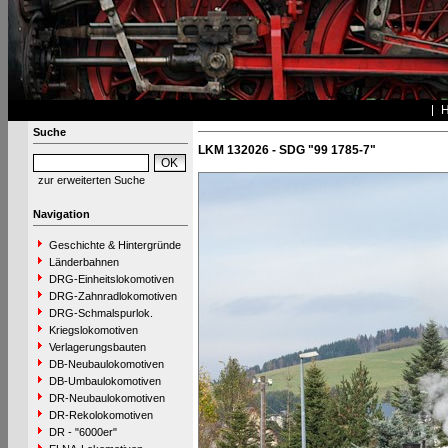
Suche
LKM 132026 - SDG "99 1785-7"
zur erweiterten Suche
Navigation
Geschichte & Hintergründe
Länderbahnen
DRG-Einheitslokomotiven
DRG-Zahnradlokomotiven
DRG-Schmalspurlok.
Kriegslokomotiven
Verlagerungsbauten
DB-Neubaulokomotiven
DB-Umbaulokomotiven
DR-Neubaulokomotiven
DR-Rekolokomotiven
DR - "6000er"