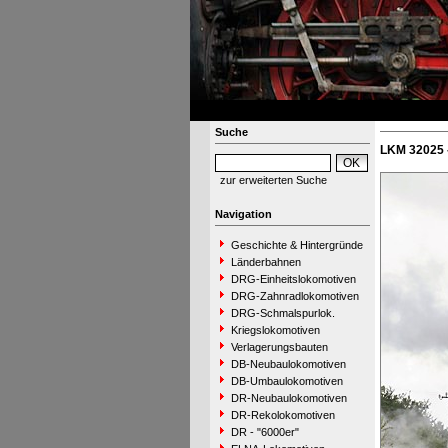
Suche
LKM 32025 
zur erweiterten Suche
Navigation
Geschichte & Hintergründe
Länderbahnen
DRG-Einheitslokomotiven
DRG-Zahnradlokomotiven
DRG-Schmalspurlok.
Kriegslokomotiven
Verlagerungsbauten
DB-Neubaulokomotiven
DB-Umbaulokomotiven
DR-Neubaulokomotiven
DR-Rekolokomotiven
DR - "6000er"