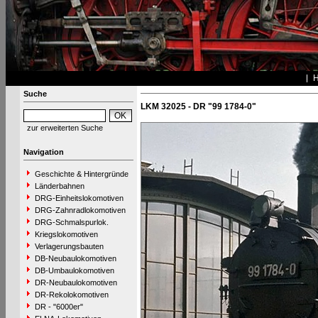
Suche
LKM 32025 - DR "99 1784-0"
zur erweiterten Suche
Navigation
Geschichte & Hintergründe
Länderbahnen
DRG-Einheitslokomotiven
DRG-Zahnradlokomotiven
DRG-Schmalspurlok.
Kriegslokomotiven
Verlagerungsbauten
DB-Neubaulokomotiven
DB-Umbaulokomotiven
DR-Neubaulokomotiven
DR-Rekolokomotiven
DR - "6000er"