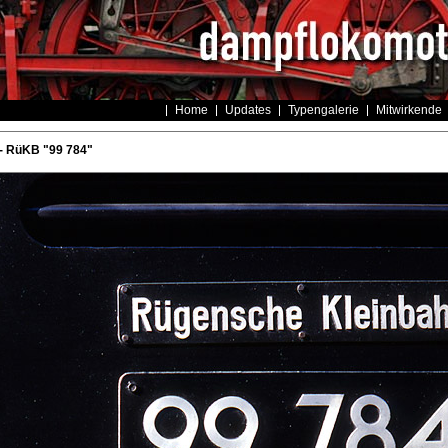
Home
Updates
Typengalerie
Mitwirkende
- RüKB "99 784"