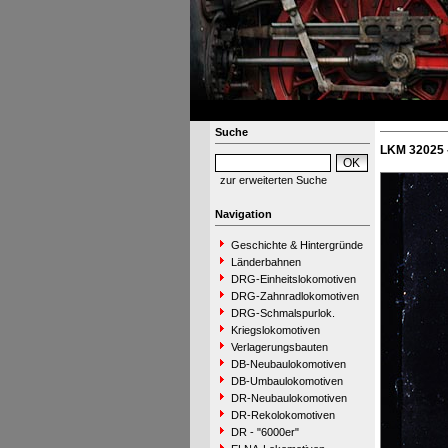
Suche
LKM 32025 
zur erweiterten Suche
Navigation
Geschichte & Hintergründe
Länderbahnen
DRG-Einheitslokomotiven
DRG-Zahnradlokomotiven
DRG-Schmalspurlok.
Kriegslokomotiven
Verlagerungsbauten
DB-Neubaulokomotiven
DB-Umbaulokomotiven
DR-Neubaulokomotiven
DR-Rekolokomotiven
DR - "6000er"