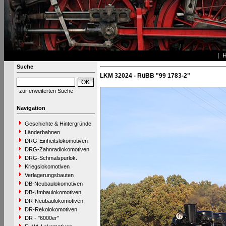
Suche
LKM 32024 - RüBB "99 1783-2"
zur erweiterten Suche
Navigation
Geschichte & Hintergründe
Länderbahnen
DRG-Einheitslokomotiven
DRG-Zahnradlokomotiven
DRG-Schmalspurlok.
Kriegslokomotiven
Verlagerungsbauten
DB-Neubaulokomotiven
DB-Umbaulokomotiven
DR-Neubaulokomotiven
DR-Rekolokomotiven
DR - "6000er"