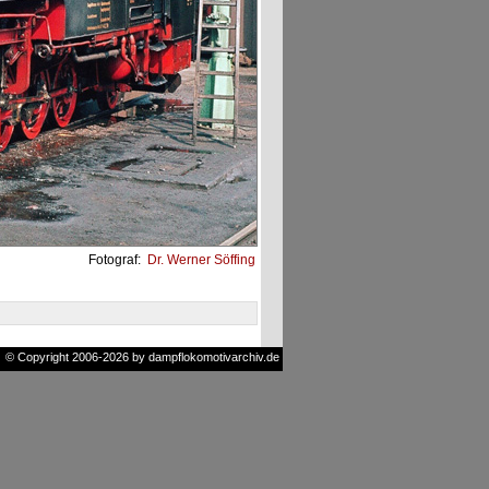
Fotograf:
Dr. Werner Söffing
© Copyright 2006-2026 by dampflokomotivarchiv.de