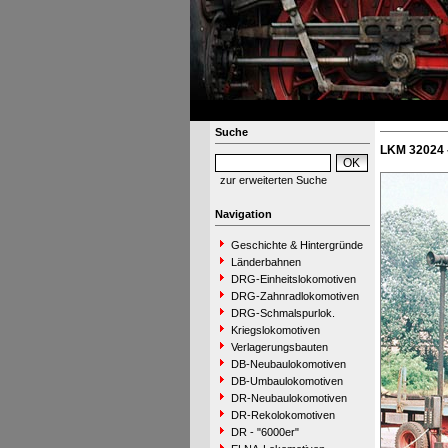
Suche
LKM 32024 
zur erweiterten Suche
Navigation
Geschichte & Hintergründe
Länderbahnen
DRG-Einheitslokomotiven
DRG-Zahnradlokomotiven
DRG-Schmalspurlok.
Kriegslokomotiven
Verlagerungsbauten
DB-Neubaulokomotiven
DB-Umbaulokomotiven
DR-Neubaulokomotiven
DR-Rekolokomotiven
DR - "6000er"