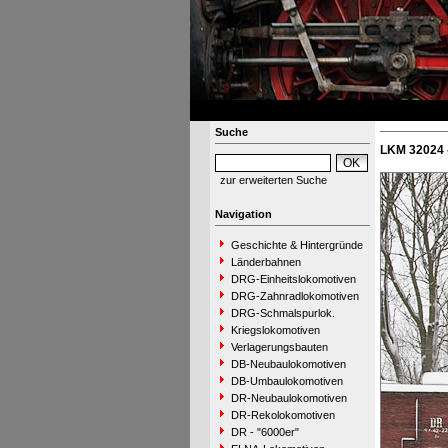
Suche
LKM 32024 
zur erweiterten Suche
Navigation
Geschichte & Hintergründe
Länderbahnen
DRG-Einheitslokomotiven
DRG-Zahnradlokomotiven
DRG-Schmalspurlok.
Kriegslokomotiven
Verlagerungsbauten
DB-Neubaulokomotiven
DB-Umbaulokomotiven
DR-Neubaulokomotiven
DR-Rekolokomotiven
DR - "6000er"