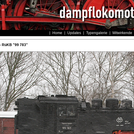
Home
Updates
Typengalerie
Mitwirkende
- RüKB "99 783"