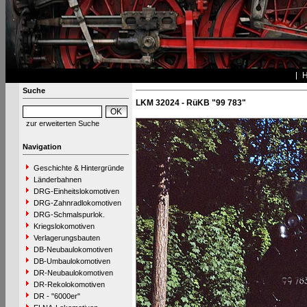
Suche
LKM 32024 - RüKB "99 783"
zur erweiterten Suche
Navigation
Geschichte & Hintergründe
Länderbahnen
DRG-Einheitslokomotiven
DRG-Zahnradlokomotiven
DRG-Schmalspurlok.
Kriegslokomotiven
Verlagerungsbauten
DB-Neubaulokomotiven
DB-Umbaulokomotiven
DR-Neubaulokomotiven
DR-Rekolokomotiven
DR - "6000er"