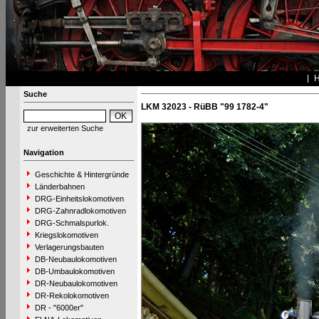
Suche
LKM 32023 - RüBB "99 1782-4"
zur erweiterten Suche
Navigation
Geschichte & Hintergründe
Länderbahnen
DRG-Einheitslokomotiven
DRG-Zahnradlokomotiven
DRG-Schmalspurlok.
Kriegslokomotiven
Verlagerungsbauten
DB-Neubaulokomotiven
DB-Umbaulokomotiven
DR-Neubaulokomotiven
DR-Rekolokomotiven
DR - "6000er"