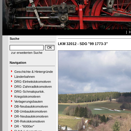
Suche
LKM 32012 - SDG "99 1773-3"
zur erweiterten Suche
Navigation
Geschichte & Hintergründe
Länderbahnen
DRG-Einheitslokomotiven
DRG-Zahnradlokomotiven
DRG-Schmalspurlok.
Kriegslokomotiven
Verlagerungsbauten
DB-Neubaulokomotiven
DB-Umbaulokomotiven
DR-Neubaulokomotiven
DR-Rekolokomotiven
DR - "6000er"