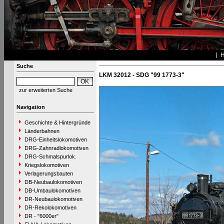
Suche
LKM 32012 - SDG "99 1773-3"
zur erweiterten Suche
Navigation
Geschichte & Hintergründe
Länderbahnen
DRG-Einheitslokomotiven
DRG-Zahnradlokomotiven
DRG-Schmalspurlok.
Kriegslokomotiven
Verlagerungsbauten
DB-Neubaulokomotiven
DB-Umbaulokomotiven
DR-Neubaulokomotiven
DR-Rekolokomotiven
DR - "6000er"